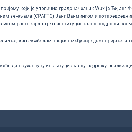
 пријему који је упрличио градоначелник Wuxija Ђијанг Ф
аним земљама (CPAFFC) Јанг Ванмингом и потпредседни
ликом разговарано је о институционалној подршци разме
тељства, као симболом трајног међународног пријатељст
авиће да пружа пуну институционалну подршку реализаци