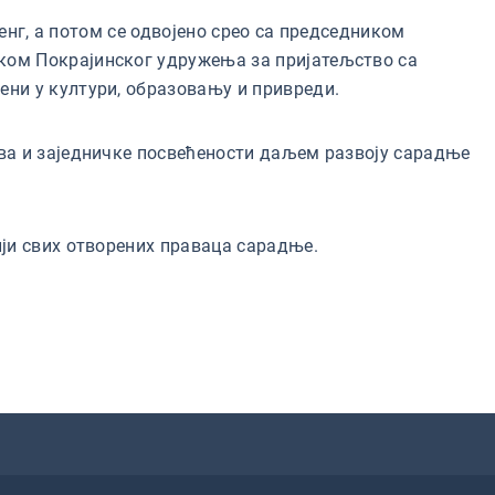
енг, а потом се одвојено срео са председником
ком Покрајинског удружења за пријатељство са
ни у култури, образовању и привреди.
ва и заједничке посвећености даљем развоју сарадње
ји свих отворених праваца сарадње.