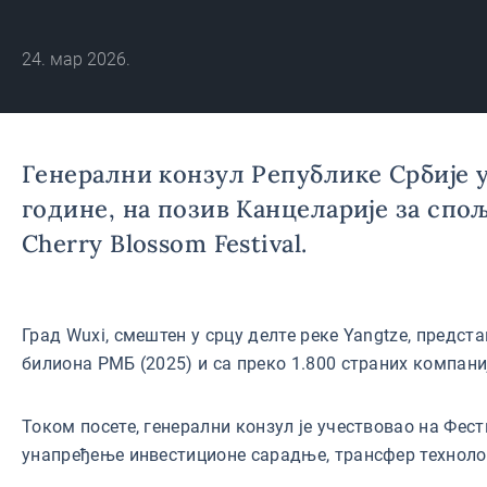
24. мар 2026.
Генерални конзул Републике Србије у 
године, на позив Канцеларије за спо
Cherry Blossom Festival.
Град Wuxi, смештен у срцу делте реке Yangtze, предс
билиона РМБ (2025) и са преко 1.800 страних компани
Током посете, генерални конзул је учествовао на Фе
унапређење инвестиционе сарадње, трансфер технологи