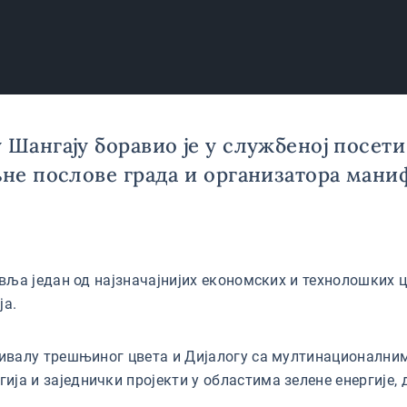
Шангају боравио је у службеној посети г
љне послове града и организатора маниф
тавља један од најзначајнијих економских и технолошких 
ја.
стивалу трешњиног цвета и Дијалогу са мултинационални
ја и заједнички пројекти у областима зелене енергије, 