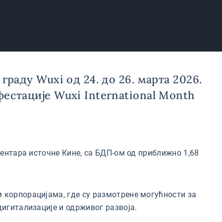
раду Wuxi од 24. до 26. марта 2026.
естације Wuxi International Month
центара источне Кине, са БДП-ом од приближно 1,68
м корпорацијама, где су размотрене могућности за
дигитализације и одрживог развоја.