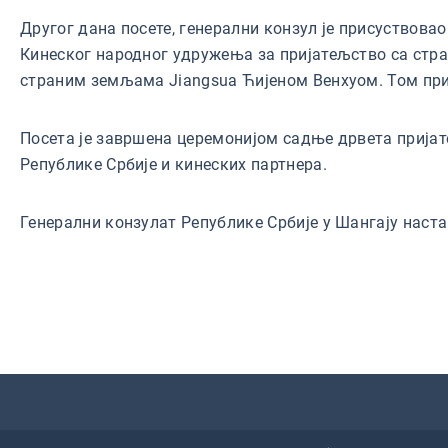
Другог дана посете, генерални конзул је присуствовао
Кинеског народног удружења за пријатељство са стр
страним земљама Jiangsuа Ћијеном Венхуом. Том при
Посета је завршена церемонијом садње дрвета прија
Републике Србије и кинеских партнера.
Генерални конзулат Републике Србије у Шангају наст